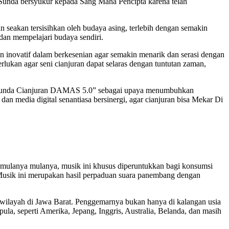
at Sunda bersyukur kepada Sang Maha Pencipta karena telah
n seakan tersisihkan oleh budaya asing, terlebih dengan semakin
an mempelajari budaya sendiri.
an inovatif dalam berkesenian agar semakin menarik dan serasi dengan
rlukan agar seni cianjuran dapat selaras dengan tuntutan zaman,
g Sunda Cianjuran DAMAS 5.0” sebagai upaya menumbuhkan
an media digital senantiasa bersinergi, agar cianjuran bisa Mekar Di
a mulanya mulanya, musik ini khusus diperuntukkan bagi konsumsi
Musik ini merupakan hasil perpaduan suara panembang dengan
h wilayah di Jawa Barat. Penggemarnya bukan hanya di kalangan usia
ula, seperti Amerika, Jepang, Inggris, Australia, Belanda, dan masih