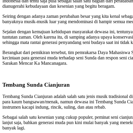
Indonesia dan tentu saja pula sebagai salah satu bagian dari perada
dianugerahi kebudayaan dan kesenian yang begitu beragam.
Seiring dengan adanya zaman perubahan besar yang kita kenal sebagai 
banyaknya musik-musik luar yang mendominasi di hampir semua medi
Sejalan dengan kemajuan kehidupan masyarakat dewasa ini, tentunya p
tuntutan zaman. Oleh karena itu, di samping adanya upaya konservasi 
sehingga mata rantai generasi penyandang seni budaya saat ini tidak 
Berangkat dari pemikiran tersebut, tim pemrakarsa Daya Mahasis
kecintaan para generasi muda terhadap seni Sunda dan respon seni cia
Sarakan Mencar Ka Mancanagara.
Tembang Sunda Cianjuran
Tembang Sunda Cianjuran adalah salah satu jenis musik tradisional
para kaum bangsawan/menak, namun dewasa ini Tembang Sunda Cianju
instrumen kacapi indung, rincik, suling, dan atau rebab.
Sebagai salah satu kesenian yang cukup populer, peminat seni cianj
lanjut saja, bahkan generasi muda pun kini mulai banyak yang menekun
banyak lagi.