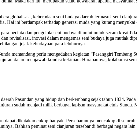
ban dunia. Maka dari itu, merupakan suatu kewajaran apabila masyarak
era globalisasi, keberadaan seni budaya daerah termasuk seni cianjura
a. Hal ini berdampak terhadap generasi muda yang kurang menyukai d
ara pecinta dan pengelola seni budaya dituntut untuk secara kreatif d
dan revitalisasi, inovasi dalam mengemas seni budaya juga mutlak dipe
kehilangan jejak kebudayaan para leluhurnya.
wa Sunda memandang perlu mengadakan kegiatan “Pasanggiri Temban
njuran dalam menjawab kondisi kekinian. Harapannya, kolaborasi seni d
 di daerah Pasundan yang hidup dan berkembang sejak tahun 1834. Pad
ran sudah menjadi milik berbagai lapisan masyarakat etnis Sunda. 
uran dapat dikatakan cukup banyak. Persebarannya mencakup di seluru
inya. Bahkan peminat seni cianjuran tersebar di berbagai negara lain p