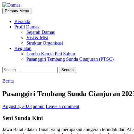
Skip
to
Search
Primary Menu
content
Damas
Beranda
Profil Damas
Sejarah Damas
Visi & Misi
Struktur Organisasi
Kegiatan
Lomba Kereta Peti Sabun
Pasanggiri Tembang Sunda Cianjuran (PTSC)
Search
for:
Berita
Pasanggiri Tembang Sunda Cianjuran 202
August 4, 2023
admin
Leave a comment
Seni Sunda Kini
Jawa Barat adalah Tanah yang merupakan anugerah terindah dari Alla