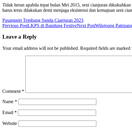
Tidak heran apabila tepat bulan Mei 2015, seni cianjuran dikukuhk
harus terus dilakukan demi menjaga eksistensi dan kemajuan seni c
Pasanggiri Tembang Sunda Cianjuran 2023
Post
Previous Post
LKPS di Bandung Festive
Next Post
Wilujeung Patepan
navigation
Leave a Reply
Your email address will not be published.
Required fields are marked
Comment
*
Name
*
Email
*
Website