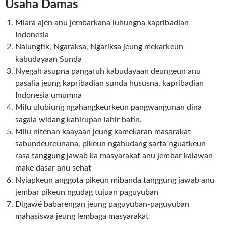
Usaha Damas
Miara ajén anu jembarkana luhungna kapribadian
Indonesia
Nalungtik, Ngaraksa, Ngariksa jeung mekarkeun
kabudayaan Sunda
Nyegah asupna pangaruh kabudayaan deungeun anu
pasalia jeung kapribadian sunda hususna, kapribadian
Indonesia umumna
Milu ulubiung ngahangkeurkeun pangwangunan dina
sagala widang kahirupan lahir batin.
Milu niténan kaayaan jeung kamekaran masarakat
sabundeureunana, pikeun ngahudang sarta nguatkeun
rasa tanggung jawab ka masyarakat anu jembar kalawan
make dasar anu sehat
Nyiapkeun anggota pikeun mibanda tanggung jawab anu
jembar pikeun ngudag tujuan paguyuban
Digawé babarengan jeung paguyuban-paguyuban
mahasiswa jeung lembaga masyarakat