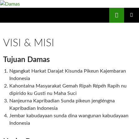
Skip
to
Search
Damas
content
PRIMAR
MENU
VISI & MISI
Tujuan Damas
Ngangkat Harkat Darajat Kisunda Pikeun Kajembaran
Indonesia
Kahontalna Masyarakat Gemah Ripah Répéh Rapih nu
dipirido ku Gusti nu Maha Suci
Nanjeurna Kapribadian Sunda pikeun jengléngna
Kapribadian Indonesia
Jembar kabudayaan sunda dina wangunan kabudayaan
Indonesia