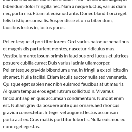
bibendum dolor fringilla nec. Nam a neque luctus, varius diam
nec, porta nisi. Etiam ut euismod ante. Donec blandit orci eget
felis tristique convallis. Suspendisse et urna bibendum,
faucibus lectus in, luctus purus.
Pellentesque id porttitor lorem. Orci varius natoque penatibus
et magnis dis parturient montes, nascetur ridiculus mus.
Vestibulum ante ipsum primis in faucibus orci luctus et ultrices
posuere cubilia curae; Duis varius lacinia ullamcorper.
Pellentesque gravida bibendum urna, in fringilla ex sollicitudin
sit amet. Nulla facilisi. Etiam iaculis auctor nulla sed venenatis.
Quisque eget sapien nec nibh euismod faucibus at ut mauris.
Aliquam tempus eros eget rutrum sollicitudin. Vivamus
tincidunt sapien quis accumsan condimentum. Nunc at enim
est. Nullam gravida posuere ante quis ornare. Sed rhoncus
gravida consectetur. Integer vel augue id lectus accumsan
porta a at ex. Cras mattis porttitor lobortis. Nulla euismod eu
nunc eget egestas.