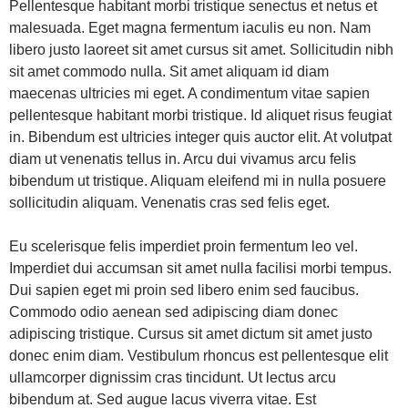
Pellentesque habitant morbi tristique senectus et netus et
malesuada. Eget magna fermentum iaculis eu non. Nam
libero justo laoreet sit amet cursus sit amet. Sollicitudin nibh
sit amet commodo nulla. Sit amet aliquam id diam
maecenas ultricies mi eget. A condimentum vitae sapien
pellentesque habitant morbi tristique. Id aliquet risus feugiat
in. Bibendum est ultricies integer quis auctor elit. At volutpat
diam ut venenatis tellus in. Arcu dui vivamus arcu felis
bibendum ut tristique. Aliquam eleifend mi in nulla posuere
sollicitudin aliquam. Venenatis cras sed felis eget.
Eu scelerisque felis imperdiet proin fermentum leo vel.
Imperdiet dui accumsan sit amet nulla facilisi morbi tempus.
Dui sapien eget mi proin sed libero enim sed faucibus.
Commodo odio aenean sed adipiscing diam donec
adipiscing tristique. Cursus sit amet dictum sit amet justo
donec enim diam. Vestibulum rhoncus est pellentesque elit
ullamcorper dignissim cras tincidunt. Ut lectus arcu
bibendum at. Sed augue lacus viverra vitae. Est