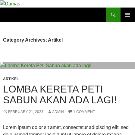
Skip
to
Search
Damas
content
PRIMAR
MENU
Category Archives: Artikel
ARTIKEL
LOMBA KERETA PETI
SABUN AKAN ADA LAGI!
FEBRUARY 21, 2023
ADMIN
1 COMMENT
Lorem ipsum dolor sit amet, consectetur adipiscing elit, sed
do eiusmod tempor incididunt ut labore et dolore magna