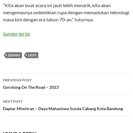
“Kita akan buat acara ini jauh lebih menarik, kita akan
mengemasnya sedemikian rupa dengan memadukan teknologi
masa kini dengan era tahun 70-an,” tuturnya.
Sumber berita
DAMAS
LKPS
Post
PREVIOUS POST
navigation
Gorolong On The Road – 2023
NEXT POST
Daptar Mimitran – Daya Mahasiswa Sunda Cabang Kota Bandung