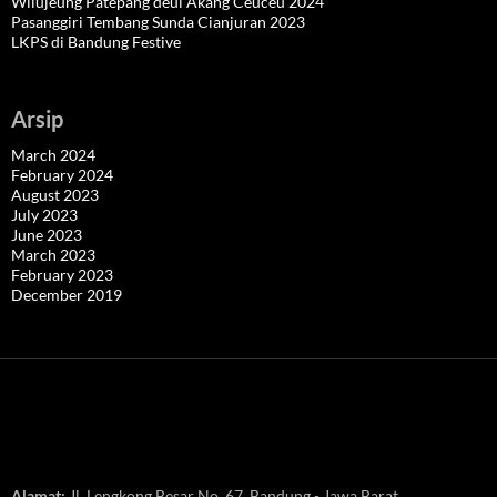
Wilujeung Patepang deui Akang Ceuceu 2024
Pasanggiri Tembang Sunda Cianjuran 2023
LKPS di Bandung Festive
Arsip
March 2024
February 2024
August 2023
July 2023
June 2023
March 2023
February 2023
December 2019
Alamat:
Jl. Lengkong Besar No. 67, Bandung - Jawa Barat