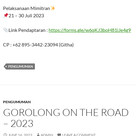
Pelaksanaan Mimitran
21 – 30 Juli 2023
Link Pendaptaran :
https://forms.gle/w6qKJ3boH81iJe4g9
CP : +62 895-3442-23094 (Githa)
PENGUMUMAN
PENGUMUMAN
GOROLONG ON THE ROAD
– 2023
JUNE 16, 2023
ADMIN
LEAVE A COMMENT