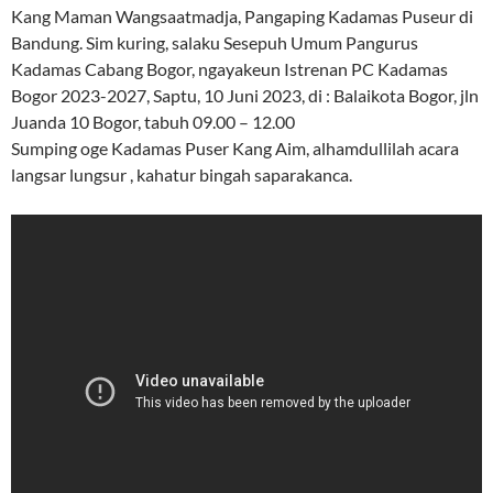
Kang Maman Wangsaatmadja, Pangaping Kadamas Puseur di
Bandung. Sim kuring, salaku Sesepuh Umum Pangurus
Kadamas Cabang Bogor, ngayakeun Istrenan PC Kadamas
Bogor 2023-2027, Saptu, 10 Juni 2023, di : Balaikota Bogor, jln
Juanda 10 Bogor, tabuh 09.00 – 12.00
Sumping oge Kadamas Puser Kang Aim, alhamdullilah acara
langsar lungsur , kahatur bingah saparakanca.