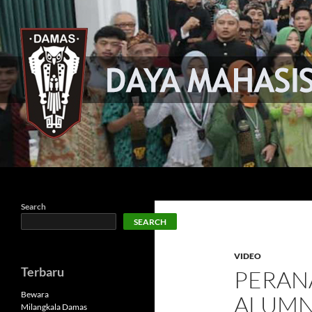
Skip
to
content
Search
Damas
Daya Mahasiswa Sunda
Search
SEARCH
VIDEO
Terbaru
PERAN
Bewara
ALUMN
Milangkala Damas