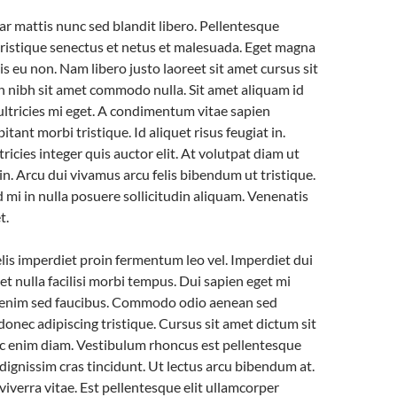
ar mattis nunc sed blandit libero. Pellentesque
ristique senectus et netus et malesuada. Eget magna
s eu non. Nam libero justo laoreet sit amet cursus sit
in nibh sit amet commodo nulla. Sit amet aliquam id
ltricies mi eget. A condimentum vitae sapien
tant morbi tristique. Id aliquet risus feugiat in.
ricies integer quis auctor elit. At volutpat diam ut
 in. Arcu dui vivamus arcu felis bibendum ut tristique.
 mi in nulla posuere sollicitudin aliquam. Venenatis
t.
elis imperdiet proin fermentum leo vel. Imperdiet dui
t nulla facilisi morbi tempus. Dui sapien eget mi
o enim sed faucibus. Commodo odio aenean sed
donec adipiscing tristique. Cursus sit amet dictum sit
c enim diam. Vestibulum rhoncus est pellentesque
 dignissim cras tincidunt. Ut lectus arcu bibendum at.
viverra vitae. Est pellentesque elit ullamcorper