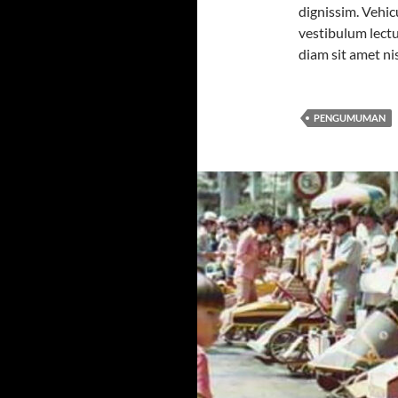
dignissim. Vehic
vestibulum lectu
diam sit amet nis
PENGUMUMAN