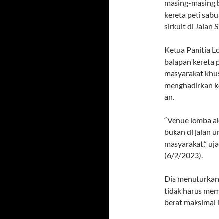
masing-masing 
kereta peti sab
sirkuit di Jalan
Ketua Panitia L
balapan kereta p
masyarakat khus
menghadirkan ke
an.
“Venue lomba ak
bukan di jalan u
masyarakat,” uja
(6/2/2023).
Dia menuturkan,
tidak harus mem
berat maksimal