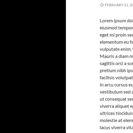
FEBRUARY 21, 2
Lorem ipsum dolo
eiusmod tempor i
eget mi proin se
elementum eu fac
vulputate enim. 
Mauris a diam ma
sagittis orci a 
pretium nibh ips
facilisis volutp
in arcu cursus e
vestibulum sed 
ut consequat se
viverra aliquet e
ultrices tincidu
molestie at elem
lacus viverra vit