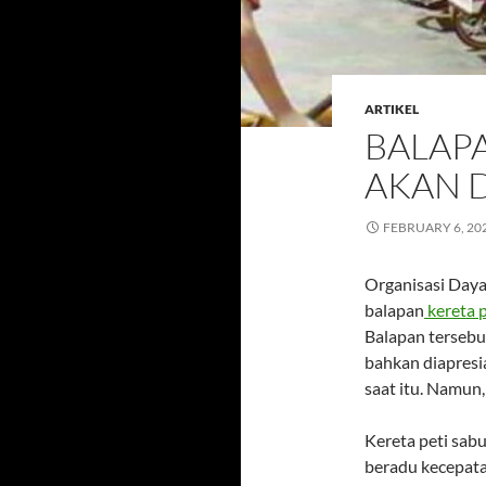
ARTIKEL
BALAPA
AKAN 
FEBRUARY 6, 20
Organisasi Day
balapan
kereta 
Balapan tersebu
bahkan diapresi
saat itu. Namun,
Kereta peti sab
beradu kecepata