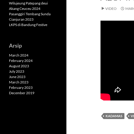
Wilujeung Patepang deui
Akang Ceuceu 2024
VIDEO
MARC
Pasanggiri Tembang Sunda
Cianjuran 2023
LKPS di Bandung Festive
Arsip
March 2024
February 2024
August 2023
July 2023
June 2023
March 2023
February 2023
December 2019
KADAMAS
V