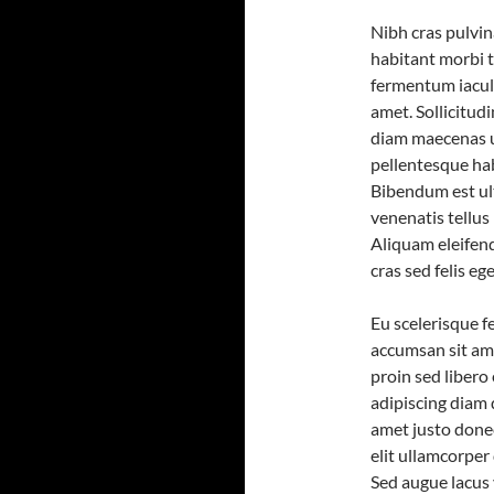
Nibh cras pulvin
habitant morbi t
fermentum iaculi
amet. Sollicitud
diam maecenas u
pellentesque habi
Bibendum est ult
venenatis tellus
Aliquam eleifend
cras sed felis ege
Eu scelerisque f
accumsan sit ame
proin sed liber
adipiscing diam 
amet justo done
elit ullamcorper
Sed augue lacus 