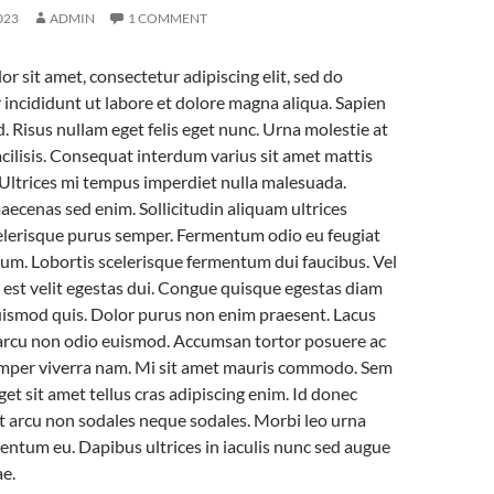
023
ADMIN
1 COMMENT
r sit amet, consectetur adipiscing elit, sed do
ncididunt ut labore et dolore magna aliqua. Sapien
d. Risus nullam eget felis eget nunc. Urna molestie at
ilisis. Consequat interdum varius sit amet mattis
Ultrices mi tempus imperdiet nulla malesuada.
ecenas sed enim. Sollicitudin aliquam ultrices
scelerisque purus semper. Fermentum odio eu feugiat
um. Lobortis scelerisque fermentum dui faucibus. Vel
at est velit egestas dui. Congue quisque egestas diam
uismod quis. Dolor purus non enim praesent. Lacus
arcu non odio euismod. Accumsan tortor posuere ac
mper viverra nam. Mi sit amet mauris commodo. Sem
get sit amet tellus cras adipiscing enim. Id donec
nt arcu non sodales neque sodales. Morbi leo urna
entum eu. Dapibus ultrices in iaculis nunc sed augue
ae.